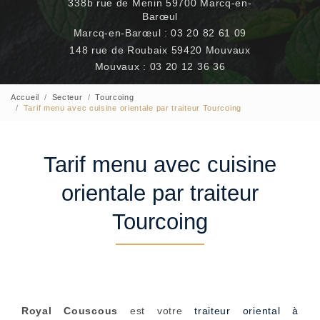
338b rue de Menin 59700 Marcq-en-
Barœul
Marcq-en-Barœul :
03 20 82 61 09
148 rue de Roubaix 59420 Mouvaux
Mouvaux :
03 20 12 36 36
Accueil
Secteur
Tourcoing
Tarif menu avec cuisine orientale par traiteur Tourcoing
Tarif menu avec cuisine
orientale par traiteur
Tourcoing
Royal Couscous
est votre
traiteur oriental à