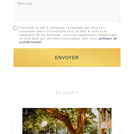
Message
J'autorise ce site à conserver l'ensemble des données
transmises dans ce formulaire pour faciliter le suivi et le
traitement de ma demande.
(Aucune exploitation commerciale
ne sera faite des données concervées. Voir notre
politique de
confidentialité
)
En savoir +