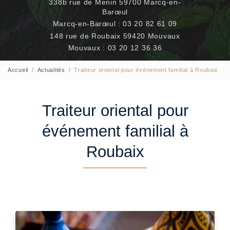
338b rue de Menin 59700 Marcq-en-
Barœul
Marcq-en-Barœul :
03 20 82 61 09
148 rue de Roubaix 59420 Mouvaux
Mouvaux :
03 20 12 36 36
Accueil
Actualités
Traiteur oriental pour événement familial à Roubaix
Traiteur oriental pour
événement familial à
Roubaix