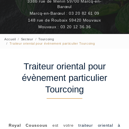
338b rue de Menin 59700 Marcq-en-
Barœul
Marcq-en-Barœul :
03 20 82 61 09
148 rue de Roubaix 59420 Mouvaux
Mouvaux :
03 20 12 36 36
Accueil
Secteur
Tourcoing
Traiteur oriental pour évènement particulier Tourcoing
Traiteur oriental pour
évènement particulier
Tourcoing
Royal Couscous
est votre
traiteur oriental à