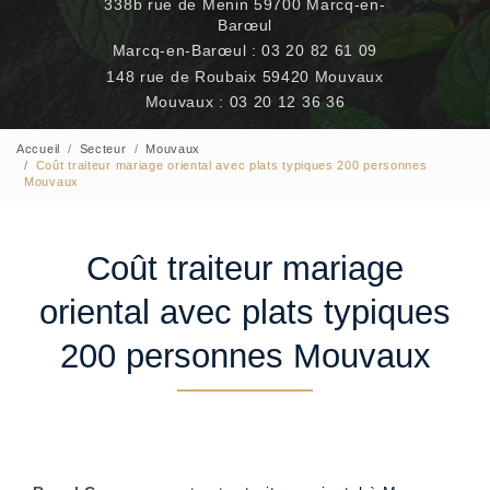
338b rue de Menin 59700 Marcq-en-
Barœul
Marcq-en-Barœul :
03 20 82 61 09
148 rue de Roubaix 59420 Mouvaux
Mouvaux :
03 20 12 36 36
Accueil
Secteur
Mouvaux
Coût traiteur mariage oriental avec plats typiques 200 personnes
Mouvaux
Coût traiteur mariage
oriental avec plats typiques
200 personnes Mouvaux