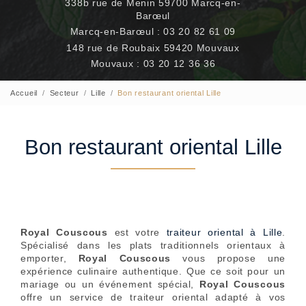
338b rue de Menin 59700 Marcq-en-
Barœul
Marcq-en-Barœul :
03 20 82 61 09
148 rue de Roubaix 59420 Mouvaux
Mouvaux :
03 20 12 36 36
Accueil
Secteur
Lille
Bon restaurant oriental Lille
Bon restaurant oriental Lille
Royal Couscous
est votre
traiteur oriental à Lille
.
Spécialisé dans les plats traditionnels orientaux à
emporter,
Royal Couscous
vous propose une
expérience culinaire authentique. Que ce soit pour un
mariage ou un événement spécial,
Royal Couscous
offre un service de traiteur oriental adapté à vos