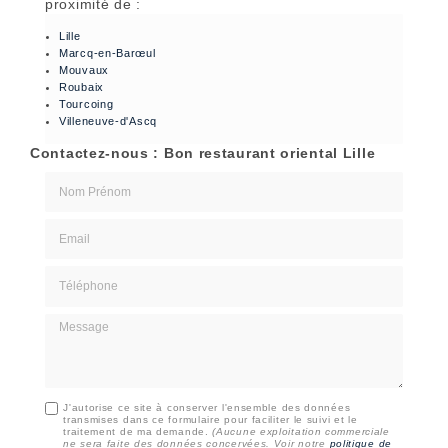
proximité de :
Lille
Marcq-en-Barœul
Mouvaux
Roubaix
Tourcoing
Villeneuve-d'Ascq
Contactez-nous : Bon restaurant oriental Lille
Nom Prénom
Email
Téléphone
Message
J'autorise ce site à conserver l'ensemble des données
transmises dans ce formulaire pour faciliter le suivi et le
traitement de ma demande.
(Aucune exploitation commerciale
ne sera faite des données concervées. Voir notre
politique de