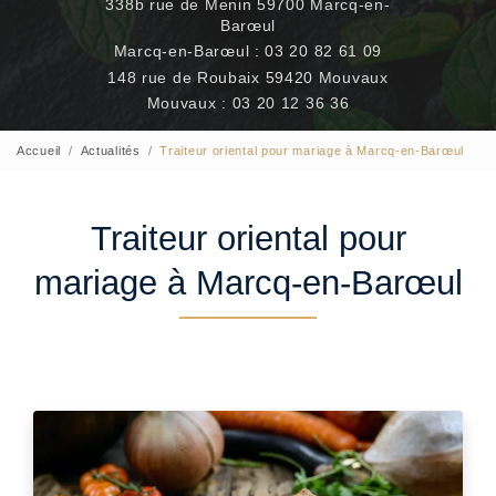
338b rue de Menin 59700 Marcq-en-
Barœul
Marcq-en-Barœul :
03 20 82 61 09
148 rue de Roubaix 59420 Mouvaux
Mouvaux :
03 20 12 36 36
Accueil
Actualités
Traiteur oriental pour mariage à Marcq-en-Barœul
Traiteur oriental pour
mariage à Marcq-en-Barœul