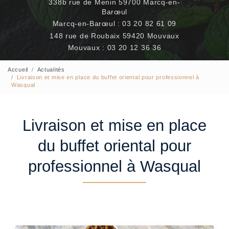
338b rue de Menin 59700 Marcq-en-
Barœul
Marcq-en-Barœul :
03 20 82 61 09
148 rue de Roubaix 59420 Mouvaux
Mouvaux :
03 20 12 36 36
Accueil
Actualités
Livraison et mise en place du buffet oriental pour professionnel à
Wasqual
Livraison et mise en place
du buffet oriental pour
professionnel à Wasqual